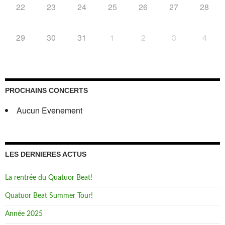
22
23
24
25
26
27
28
29
30
31
1
2
3
4
PROCHAINS CONCERTS
Aucun Evenement
LES DERNIERES ACTUS
La rentrée du Quatuor Beat!
Quatuor Beat Summer Tour!
Année 2025