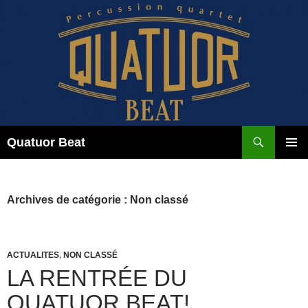
Aller
au
contenu
Recherche
Quatuor Beat
MENU
PRINCI
Archives de catégorie : Non classé
ACTUALITES
,
NON CLASSÉ
LA RENTRÉE DU
QUATUOR BEAT!