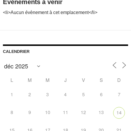
Évènements à venir
<li>Aucun évènement à cet emplacement</li>
CALENDRIER
L
M
M
J
V
S
D
1
2
3
4
5
6
7
8
9
10
11
12
13
14
15
16
17
18
19
20
21