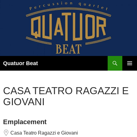
Aller
au
contenu
Recherche
Quatuor Beat
MENU
PRINCI
CASA TEATRO RAGAZZI E
GIOVANI
Emplacement
Casa Teatro Ragazzi e Giovani