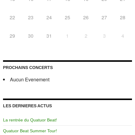
22
23
24
25
26
27
28
29
30
31
1
2
3
4
PROCHAINS CONCERTS
Aucun Evenement
LES DERNIERES ACTUS
La rentrée du Quatuor Beat!
Quatuor Beat Summer Tour!