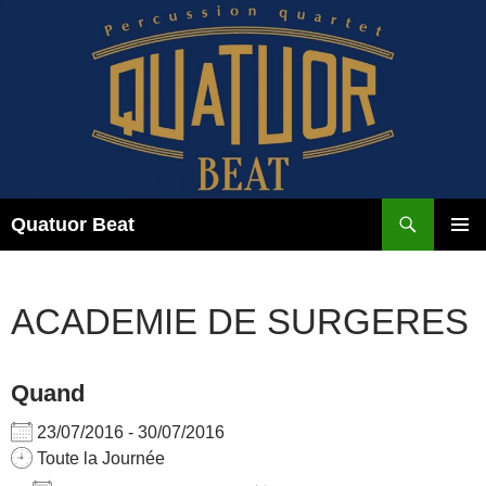
Aller
au
contenu
Recherche
Quatuor Beat
MENU
PRINCI
ACADEMIE DE SURGERES
Quand
23/07/2016 - 30/07/2016
Toute la Journée