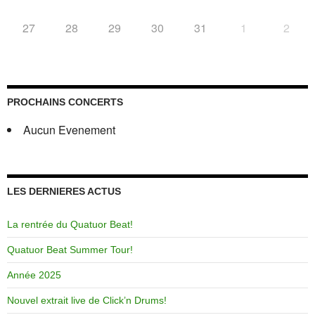
27
28
29
30
31
1
2
PROCHAINS CONCERTS
Aucun Evenement
LES DERNIERES ACTUS
La rentrée du Quatuor Beat!
Quatuor Beat Summer Tour!
Année 2025
Nouvel extrait live de Click’n Drums!