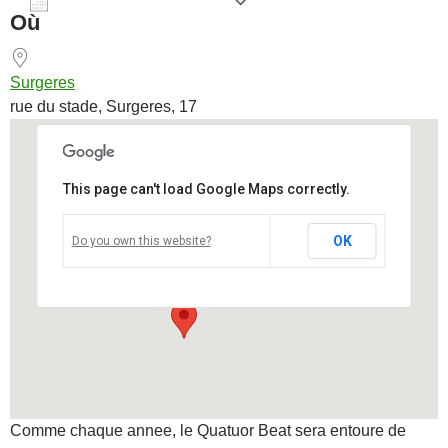
AJOUTER AU CALENDRIER
Où
Télécharger ICS
Calendrier Goog
Surgeres
rue du stade, Surgeres, 17
This page can't load Google Maps correctly.
Surgeres
OK
Do you own this website?
rue du stade - Surgeres
Voir Évènements
Comme chaque annee, le Quatuor Beat sera entoure de