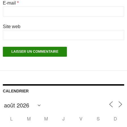
E-mail
*
Site web
CALENDRIER
L
M
M
J
V
S
D