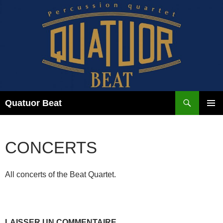
Aller
au
contenu
Recherche
Quatuor Beat
MENU
PRINCI
CONCERTS
All concerts of the Beat Quartet.
LAISSER UN COMMENTAIRE