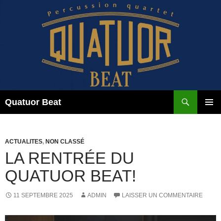
Aller
au
contenu
Recherche
Quatuor Beat
MENU
PRINCI
ACTUALITES
,
NON CLASSÉ
LA RENTRÉE DU
QUATUOR BEAT!
11 SEPTEMBRE 2025
ADMIN
LAISSER UN COMMENTAIRE