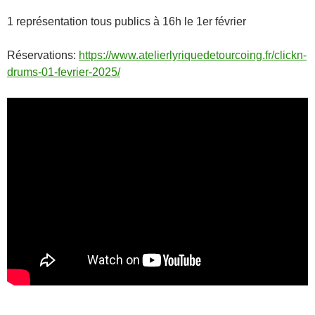
1 représentation tous publics à 16h le 1er février
Réservations:
https://www.atelierlyriquedetourcoing.fr/clickn-
drums-01-fevrier-2025/