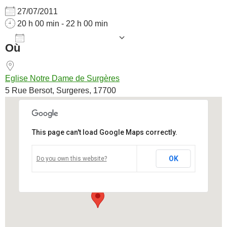
27/07/2011
20 h 00 min - 22 h 00 min
AJOUTER AU CALENDRIER
Où
Télécharger ICS
Calendrier Goog
Eglise Notre Dame de Surgères
5 Rue Bersot, Surgeres, 17700
This page can't load Google Maps correctly.
Eglise Notre Dame de Surgères
OK
Do you own this website?
5 Rue Bersot - Surgeres
Voir Évènements