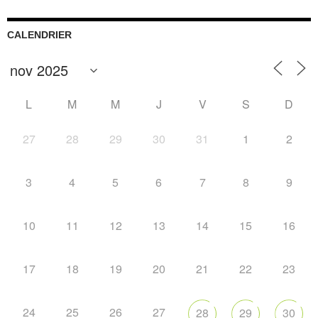
CALENDRIER
L
M
M
J
V
S
D
27
28
29
30
31
1
2
3
4
5
6
7
8
9
10
11
12
13
14
15
16
17
18
19
20
21
22
23
24
25
26
27
28
29
30