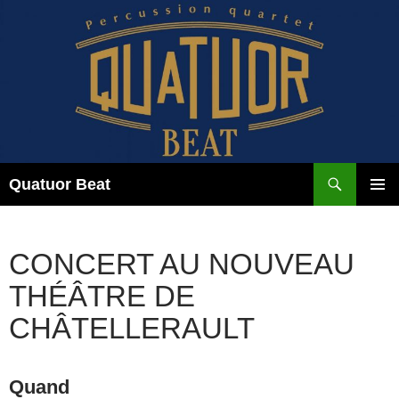
Aller
au
contenu
Recherche
Quatuor Beat
MENU
PRINCI
CONCERT AU NOUVEAU
THÉÂTRE DE
CHÂTELLERAULT
Quand