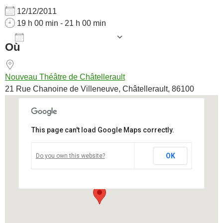
12/12/2011
19 h 00 min - 21 h 00 min
AJOUTER AU CALENDRIER
Où
Télécharger ICS
Calendrier Goog
Nouveau Théâtre de Châtellerault
21 Rue Chanoine de Villeneuve, Châtellerault, 86100
This page can't load Google Maps correctly.
Nouveau Théâtre de Châtellerault
OK
Do you own this website?
21 Rue Chanoine de Villeneuve - Châtellerault
Voir Évènements