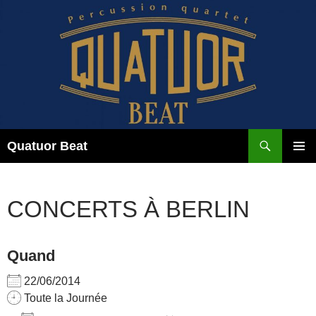
Aller
au
contenu
Recherche
Quatuor Beat
MENU
PRINCI
CONCERTS À BERLIN
Quand
22/06/2014
Toute la Journée