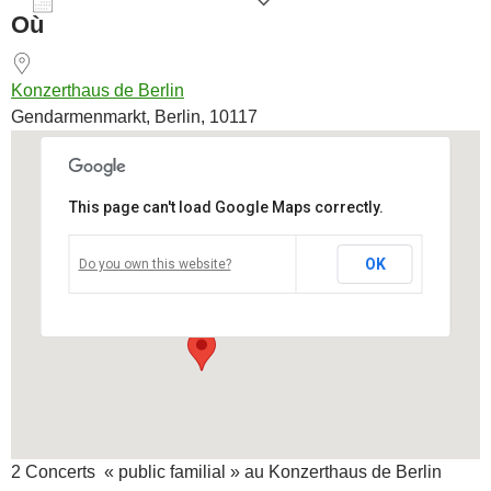
AJOUTER AU CALENDRIER
Où
Télécharger ICS
Calendrier Goog
Konzerthaus de Berlin
Gendarmenmarkt, Berlin, 10117
This page can't load Google Maps correctly.
Konzerthaus de Berlin
OK
Do you own this website?
Gendarmenmarkt - Berlin
Voir Évènements
2 Concerts « public familial » au Konzerthaus de Berlin