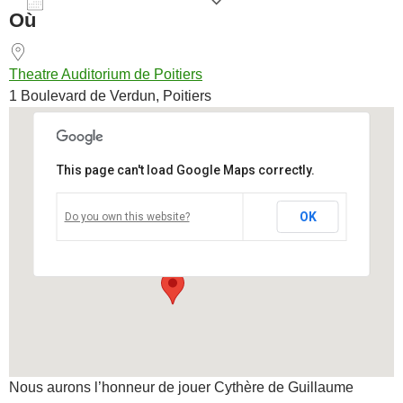
AJOUTER AU CALENDRIER
Où
Télécharger ICS
Calendrier Goog
Theatre Auditorium de Poitiers
1 Boulevard de Verdun, Poitiers
This page can't load Google Maps correctly.
Theatre Auditorium de Poitiers
OK
Do you own this website?
1 Boulevard de Verdun - Poitiers
Voir Évènements
Nous aurons l’honneur de jouer Cythère de Guillaume