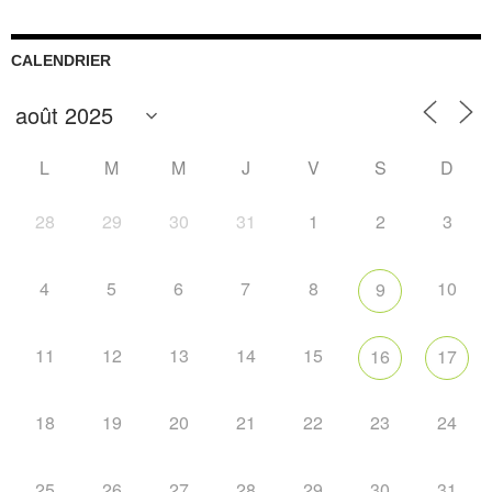
CALENDRIER
L
M
M
J
V
S
D
28
29
30
31
1
2
3
4
5
6
7
8
10
9
11
12
13
14
15
16
17
18
19
20
21
22
23
24
25
26
27
28
29
30
31