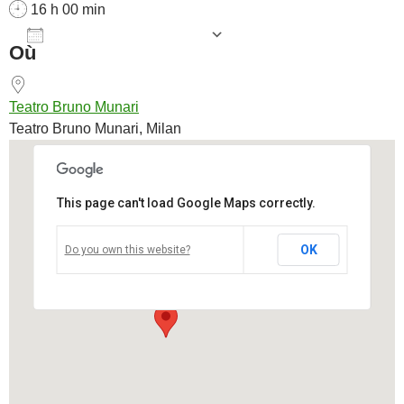
16 h 00 min
AJOUTER AU CALENDRIER
Où
Télécharger ICS
Calendrier Goog
Teatro Bruno Munari
Teatro Bruno Munari, Milan
This page can't load Google Maps correctly.
Teatro Bruno Munari
OK
Do you own this website?
Teatro Bruno Munari - Milan
Voir Évènements