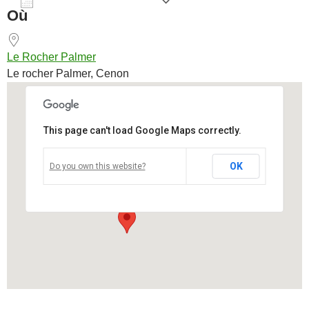
AJOUTER AU CALENDRIER
Où
Télécharger ICS
Calendrier Goog
Le Rocher Palmer
Le rocher Palmer, Cenon
This page can't load Google Maps correctly.
Le Rocher Palmer
OK
Do you own this website?
Le rocher Palmer - Cenon
Voir Évènements