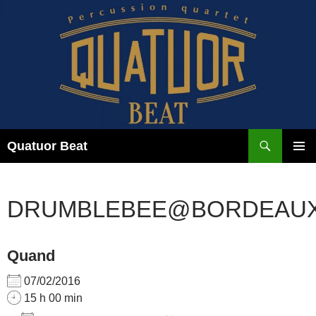
Aller
au
contenu
Recherche
Quatuor Beat
MENU
PRINCI
DRUMBLEBEE@BORDEAU
Quand
07/02/2016
15 h 00 min