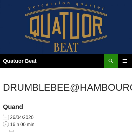
Aller
au
contenu
Recherche
Quatuor Beat
MENU
PRINCI
DRUMBLEBEE@HAMBOUR
Quand
26/04/2020
16 h 00 min