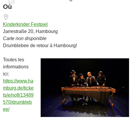
AJOUTER AU CALENDRIER
Où
Télécharger ICS
Calendrier Goog
Kinderkinder Festpiel
Jarrestraße 20, Hambourg
Carte non disponible
Drumblebee de retour à Hambourg!
Toutes les
informations
ici:
https://www.ha
mburg.de/ticke
ts/e/nofl/13489
570/drumbleb
ee/