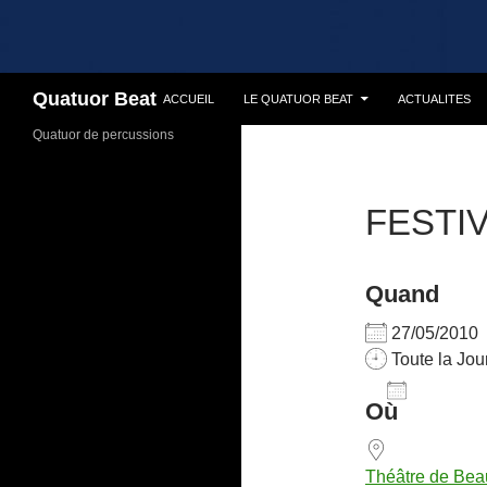
Recherche
Quatuor Beat
ACCUEIL
LE QUATUOR BEAT
ACTUALITES
Quatuor de percussions
FESTI
Quand
27/05/201
Toute la Jou
AJOUTER 
Où
Télécharg
Théâtre de Be