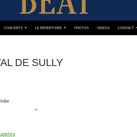
CONCERTS
LE REPERTOIRE
PHOTOS
VIDEOS
CONTACT
VAL DE SULLY
0
rnée
AU CALENDRIER
er ICS
Calendrier Google
augency