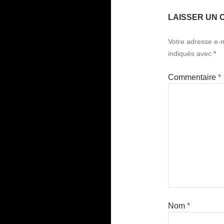
LAISSER UN 
Votre adresse e-m
indiqués avec
*
Commentaire
*
Nom
*