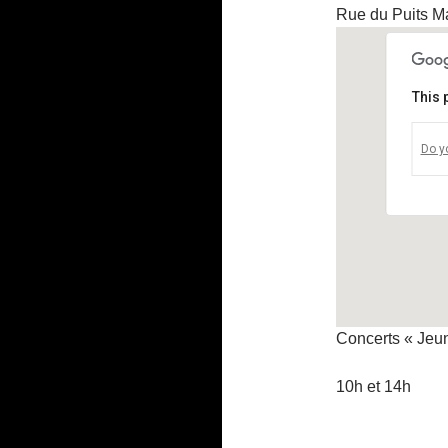
Rue du Puits 
This 
T
Do y
R
V
Concerts « Jeu
10h et 14h