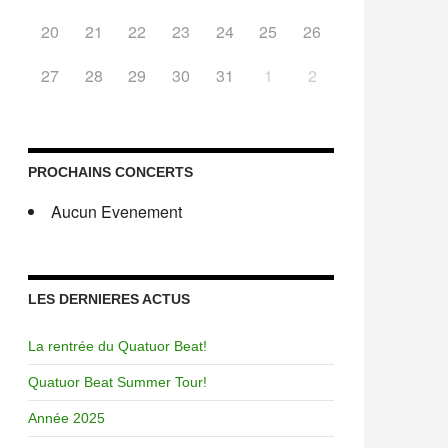
20
21
22
23
24
25
26
27
28
29
30
31
1
2
PROCHAINS CONCERTS
Aucun Evenement
LES DERNIERES ACTUS
La rentrée du Quatuor Beat!
Quatuor Beat Summer Tour!
Année 2025