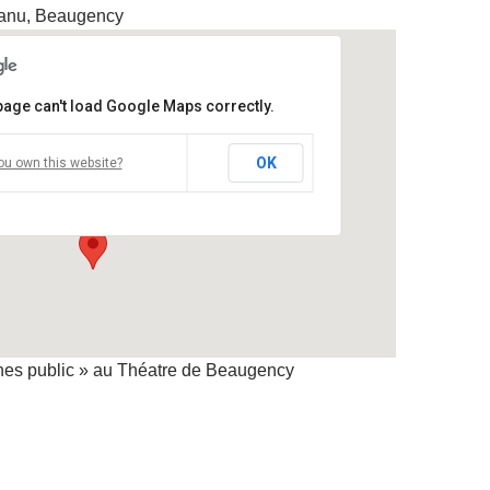
Manu, Beaugency
page can't load Google Maps correctly.
héâtre de Beaugency
OK
ou own this website?
ue du Puits Manu - Beaugency
oir Évènements
nes public » au Théatre de Beaugency