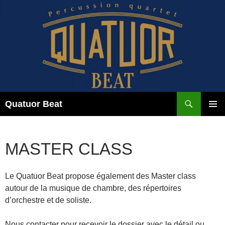
Aller
au
contenu
Recherche
Quatuor Beat
MENU
PRINCI
MASTER CLASS
Le Quatuor Beat propose également des Master class
autour de la musique de chambre, des répertoires
d’orchestre et de soliste.
Nous contacter pour recevoir le dossier avec le détail ou