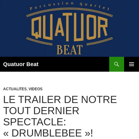
Aller
au
contenu
Recherche
Quatuor Beat
MENU
PRINCI
ACTUALITES
,
VIDEOS
LE TRAILER DE NOTRE
TOUT DERNIER
SPECTACLE:
« DRUMBLEBEE »!