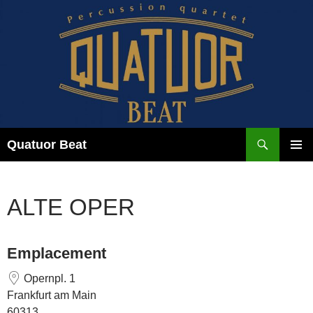
Aller
au
contenu
Recherche
Quatuor Beat
MENU
PRINCI
ALTE OPER
Emplacement
Opernpl. 1
Frankfurt am Main
60313