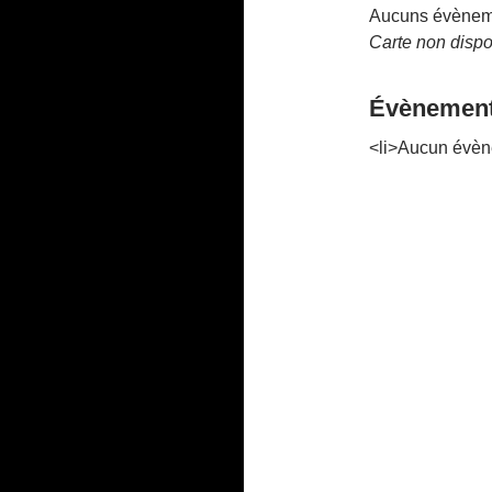
Aucuns évèneme
Carte non dispo
Évènement
<li>Aucun évèn