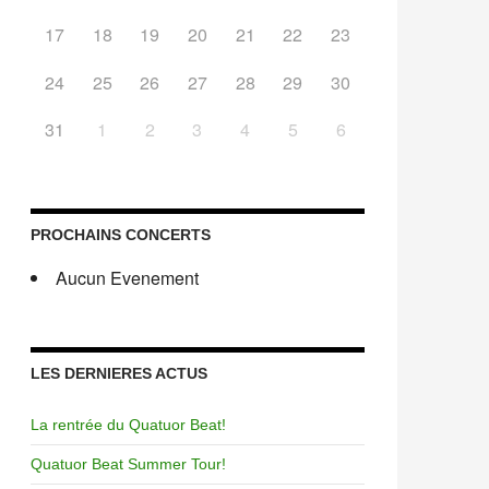
17
18
19
20
21
22
23
24
25
26
27
28
29
30
31
1
2
3
4
5
6
PROCHAINS CONCERTS
Aucun Evenement
LES DERNIERES ACTUS
La rentrée du Quatuor Beat!
Quatuor Beat Summer Tour!