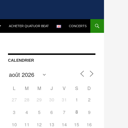
ACHETER QUATUOR BEAT
CONCERTS
CALENDRIER
L
M
M
J
V
S
D
27
28
29
30
31
1
2
8
3
4
5
6
7
9
10
11
12
13
14
15
16