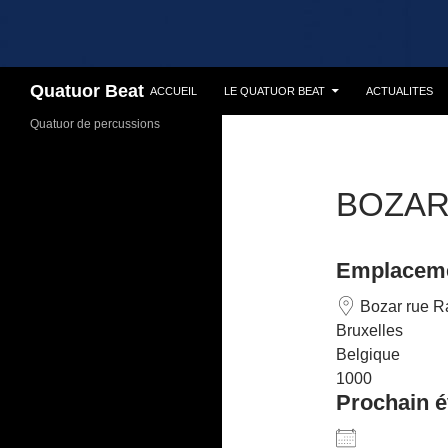
Recherche
Quatuor Beat
ACCUEIL
LE QUATUOR BEAT
ACTUALITES
Quatuor de percussions
BOZA
Emplacem
Bozar rue R
Bruxelles
Belgique
1000
Prochain 