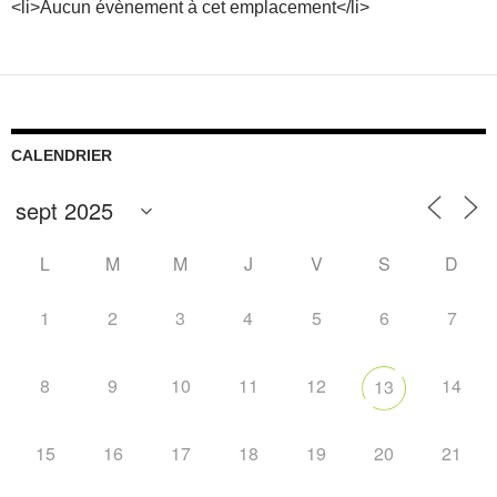
<li>Aucun évènement à cet emplacement</li>
CALENDRIER
L
M
M
J
V
S
D
1
2
3
4
5
6
7
8
9
10
11
12
14
13
15
16
17
18
19
20
21