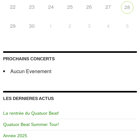
22
23
24
25
26
27
28
29
30
1
2
3
4
5
PROCHAINS CONCERTS
Aucun Evenement
LES DERNIERES ACTUS
La rentrée du Quatuor Beat!
Quatuor Beat Summer Tour!
Année 2025