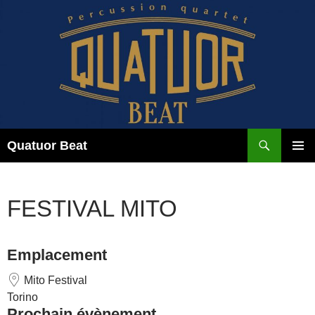
Aller
au
contenu
Recherche
Quatuor Beat
MENU
PRINCI
FESTIVAL MITO
Emplacement
Mito Festival
Torino
Prochain évènement