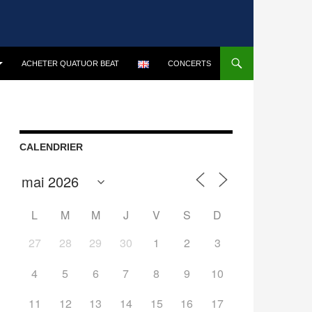
ACHETER QUATUOR BEAT
CONCERTS
CALENDRIER
L
M
M
J
V
S
D
27
28
29
30
1
2
3
4
5
6
7
8
9
10
11
12
13
14
15
16
17