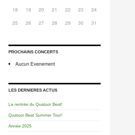
18
19
20
21
22
23
24
25
26
27
28
29
30
31
PROCHAINS CONCERTS
Aucun Evenement
LES DERNIERES ACTUS
La rentrée du Quatuor Beat!
Quatuor Beat Summer Tour!
Année 2025