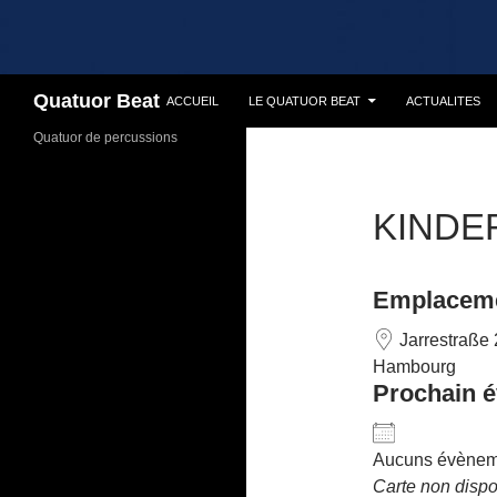
Recherche
Quatuor Beat
ACCUEIL
LE QUATUOR BEAT
ACTUALITES
Quatuor de percussions
KINDE
Emplacem
Jarrestraße 
Hambourg
Prochain 
Aucuns évèneme
Carte non dispo