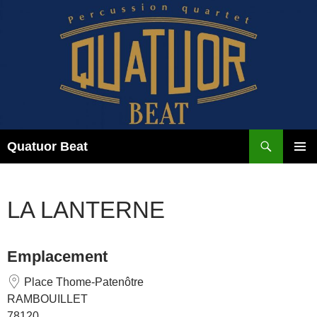
Aller
au
contenu
Recherche
Quatuor Beat
MENU
PRINCI
LA LANTERNE
Emplacement
Place Thome-Patenôtre
RAMBOUILLET
78120