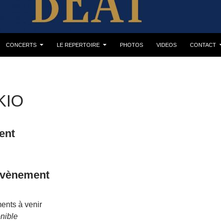
CONCERTS
LE REPERTOIRE
PHOTOS
VIDEOS
CONTACT
KIO
ent
évènement
nts à venir
nible