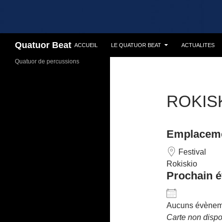
Recherche
Quatuor Beat
ACCUEIL
LE QUATUOR BEAT
ACTUALITES
Quatuor de percussions
ROKIS
Emplacem
Festival
Rokiskio
Prochain 
Aucuns évèneme
Carte non dispo