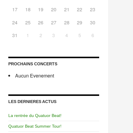
17
18
19
20
21
22
23
24
25
26
27
28
29
30
31
1
2
3
4
5
6
PROCHAINS CONCERTS
Aucun Evenement
LES DERNIERES ACTUS
La rentrée du Quatuor Beat!
Quatuor Beat Summer Tour!