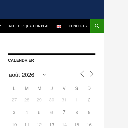
ACHETER QUATUOR BEAT
CONCERTS
CALENDRIER
L
M
M
J
V
S
D
27
28
29
30
31
1
2
7
3
4
5
6
8
9
10
11
12
13
14
15
16