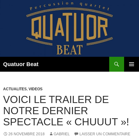
Aller
au
contenu
Recherche
Quatuor Beat
MENU
PRINCI
ACTUALITES
,
VIDEOS
VOICI LE TRAILER DE
NOTRE DERNIER
SPECTACLE « CHUUUT »!
26 NOVEMBRE 2018
GABRIEL
LAISSER UN COMMENTAIRE