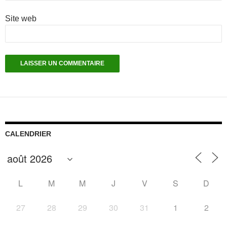
Site web
CALENDRIER
L
M
M
J
V
S
D
27
28
29
30
31
1
2