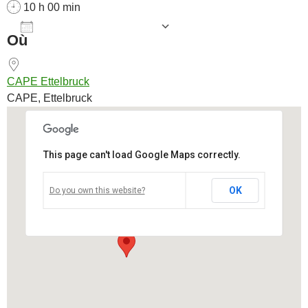
10 h 00 min
AJOUTER AU CALENDRIER
Où
Télécharger ICS
Calendrier Goog
CAPE Ettelbruck
CAPE, Ettelbruck
This page can't load Google Maps correctly.
CAPE Ettelbruck
OK
Do you own this website?
CAPE - Ettelbruck
Voir Évènements