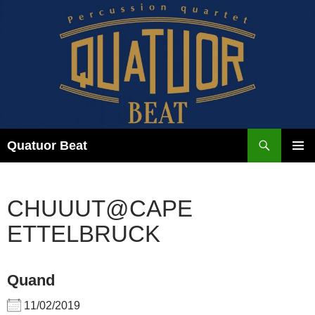
Aller
au
contenu
Recherche
Quatuor Beat
MENU
PRINCI
CHUUUT@CAPE
ETTELBRUCK
Quand
11/02/2019