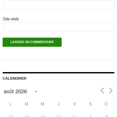
Site web
CALENDRIER
L
M
M
J
V
S
D
27
28
29
30
31
1
2