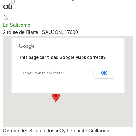
AJOUTER AU CALENDRIER
Où
Télécharger ICS
Calendrier Goog
La Salicorne
2 route de l'Ilatte , SAUJON, 17600
This page can't load Google Maps correctly.
La Salicorne
OK
Do you own this website?
2 route de l'Ilatte - SAUJON
Voir Évènements
Dernier des 3 concertos « Cythere » de Guillaume