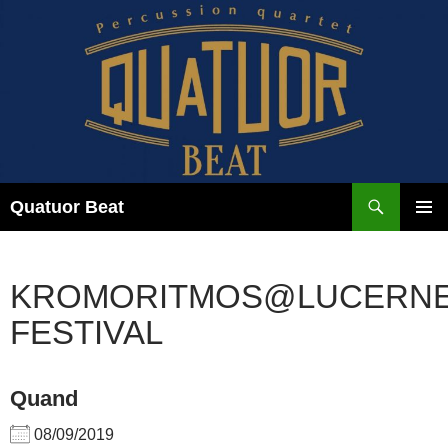
Aller
au
contenu
Recherche
Quatuor Beat
MENU
PRINCI
KROMORITMOS@LUCERN
FESTIVAL
Quand
08/09/2019