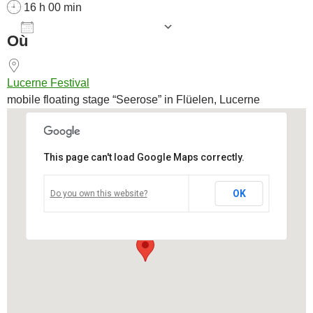
16 h 00 min
AJOUTER AU CALENDRIER
Où
Télécharger ICS
Calendrier Goog
Lucerne Festival
mobile floating stage “Seerose” in Flüelen, Lucerne
This page can't load Google Maps correctly.
Lucerne Festival
OK
Do you own this website?
mobile floating stage “Seerose” in Flüelen - Lucerne
Voir Évènements