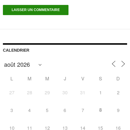
CALENDRIER
L
M
M
J
V
S
D
27
28
29
30
31
1
2
8
3
4
5
6
7
9
10
11
12
13
14
15
16