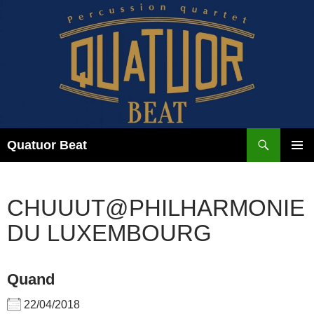
Aller
au
contenu
Recherche
Quatuor Beat
MENU
PRINCI
CHUUUT@PHILHARMONIE
DU LUXEMBOURG
Quand
22/04/2018