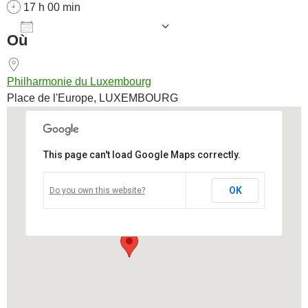
17 h 00 min
AJOUTER AU CALENDRIER
Où
Télécharger ICS
Calendrier Goog
Philharmonie du Luxembourg
Place de l'Europe, LUXEMBOURG
This page can't load Google Maps correctly.
Philharmonie du Luxembourg
OK
Do you own this website?
Place de l'Europe - LUXEMBOURG
Voir Évènements