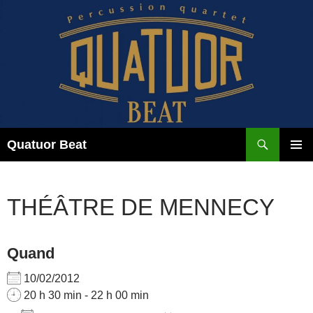
Aller
au
contenu
Recherche
Quatuor Beat
MENU
PRINCI
THÉÂTRE DE MENNECY
Quand
10/02/2012
20 h 30 min - 22 h 00 min