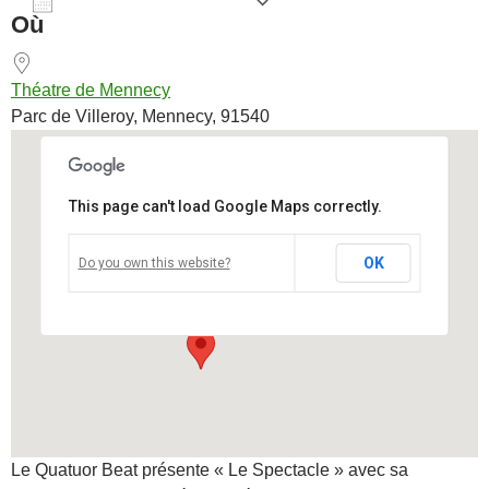
AJOUTER AU CALENDRIER
Où
Télécharger ICS
Calendrier Goog
Théatre de Mennecy
Parc de Villeroy, Mennecy, 91540
This page can't load Google Maps correctly.
Théatre de Mennecy
OK
Do you own this website?
Parc de Villeroy - Mennecy
Voir Évènements
Le Quatuor Beat présente « Le Spectacle » avec sa