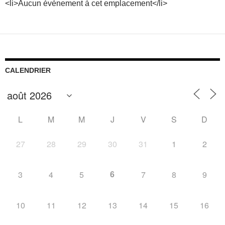
<li>Aucun évènement à cet emplacement</li>
CALENDRIER
L
M
M
J
V
S
D
27
28
29
30
31
1
2
6
3
4
5
7
8
9
10
11
12
13
14
15
16