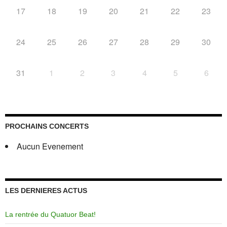
17
18
19
20
21
22
23
24
25
26
27
28
29
30
31
1
2
3
4
5
6
PROCHAINS CONCERTS
Aucun Evenement
LES DERNIERES ACTUS
La rentrée du Quatuor Beat!