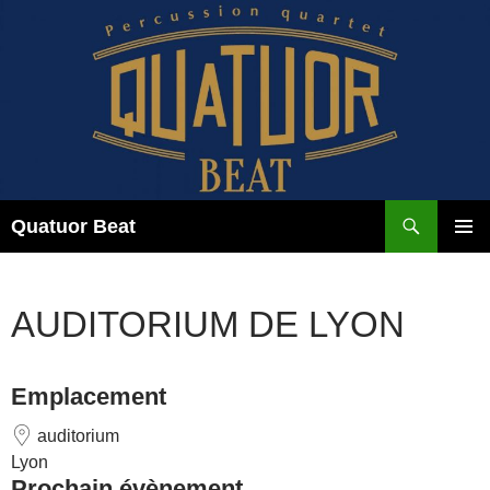
Aller
au
contenu
Recherche
Quatuor Beat
MENU
PRINCI
AUDITORIUM DE LYON
Emplacement
auditorium
Lyon
Prochain évènement