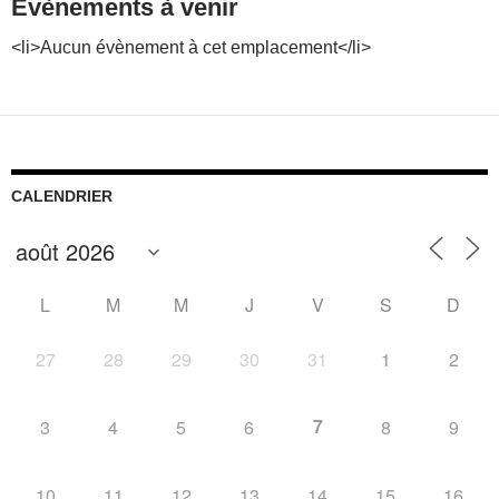
Évènements à venir
<li>Aucun évènement à cet emplacement</li>
CALENDRIER
L
M
M
J
V
S
D
27
28
29
30
31
1
2
7
3
4
5
6
8
9
10
11
12
13
14
15
16