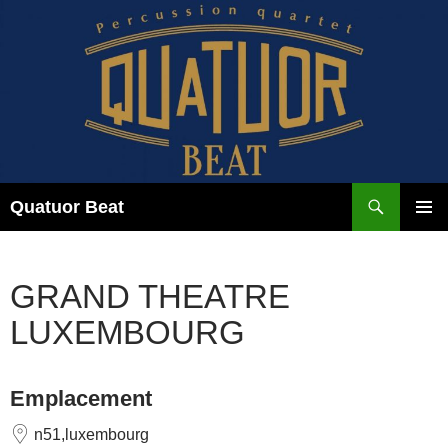
Aller
au
contenu
Recherche
Quatuor Beat
MENU
PRINCI
GRAND THEATRE
LUXEMBOURG
Emplacement
n51,luxembourg