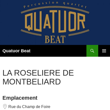
Aller
au
contenu
Recherche
Quatuor Beat
MENU
PRINCI
LA ROSELIERE DE
MONTBELIARD
Emplacement
Rue du Champ de Foire