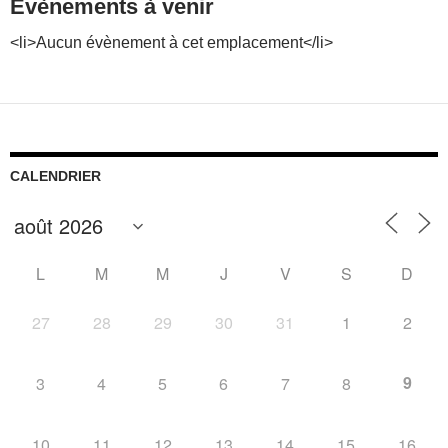
Évènements à venir
<li>Aucun évènement à cet emplacement</li>
CALENDRIER
L
M
M
J
V
S
D
27
28
29
30
31
1
2
9
3
4
5
6
7
8
10
11
12
13
14
15
16