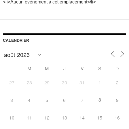
<li>Aucun évènement à cet emplacement</li>
CALENDRIER
L
M
M
J
V
S
D
27
28
29
30
31
1
2
8
3
4
5
6
7
9
10
11
12
13
14
15
16