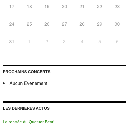
17
18
19
20
21
22
23
24
25
26
27
28
29
30
31
1
2
3
4
5
6
PROCHAINS CONCERTS
Aucun Evenement
LES DERNIERES ACTUS
La rentrée du Quatuor Beat!