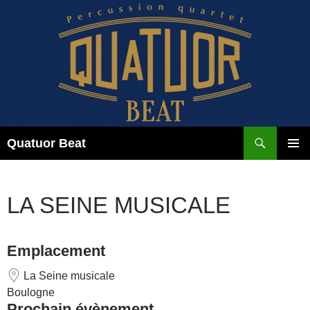
Aller
au
contenu
Recherche
Quatuor Beat
MENU
PRINCI
LA SEINE MUSICALE
Emplacement
La Seine musicale
Boulogne
Prochain évènement