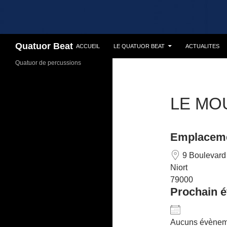
Recherche
Quatuor Beat
ACCUEIL
LE QUATUOR BEAT
ACTUALITES
Quatuor de percussions
LE MO
Emplacem
9 Boulevard
Niort
79000
Prochain 
Aucuns évèneme