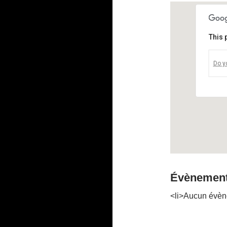
This 
Do y
Évènement
<li>Aucun évèn