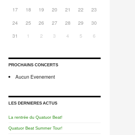
17
18
19
20
21
22
23
24
25
26
27
28
29
30
31
1
2
3
4
5
6
PROCHAINS CONCERTS
Aucun Evenement
LES DERNIERES ACTUS
La rentrée du Quatuor Beat!
Quatuor Beat Summer Tour!