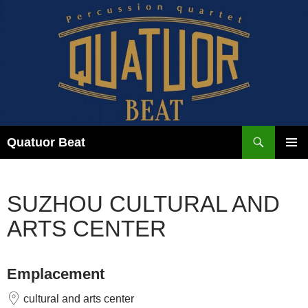
Aller
au
contenu
Recherche
Quatuor Beat
MENU
PRINCI
SUZHOU CULTURAL AND
ARTS CENTER
Emplacement
cultural and arts center