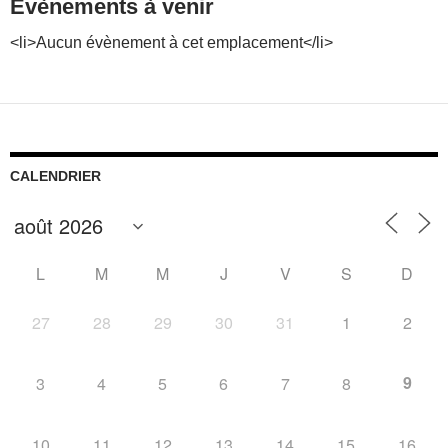
Évènements à venir
<li>Aucun évènement à cet emplacement</li>
CALENDRIER
L
M
M
J
V
S
D
27
28
29
30
31
1
2
9
3
4
5
6
7
8
10
11
12
13
14
15
16