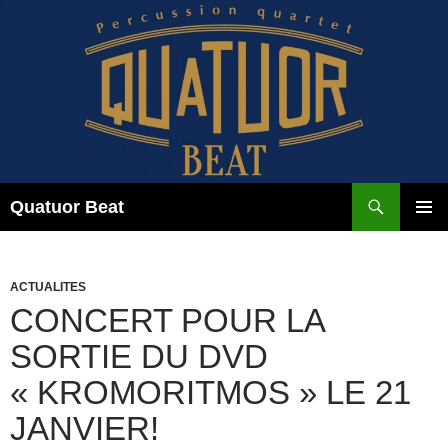
Aller
au
contenu
Recherche
Quatuor Beat
MENU
PRINCI
ACTUALITES
CONCERT POUR LA
SORTIE DU DVD
« KROMORITMOS » LE 21
JANVIER!