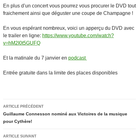
En plus d’un concert vous pourrez vous procurer le DVD tout
fraichement ainsi que déguster une coupe de Champagne !
En vous espérant nombreux, voici un apperçu du DVD avec
le trailer en ligne:
https://www.youtube.com/watch?
v=hM2I0t5GUFQ
Et la matinale du 7 janvier en
podcast
Entrée gratuite dans la limite des places disponibles
Navigation
ARTICLE PRÉCÉDENT
des
Guillaume Connesson nominé aux Victoires de la musique
pour Cythère!
articles
ARTICLE SUIVANT