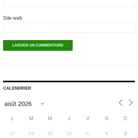
Site web
CALENDRIER
L
M
M
J
V
S
D
27
28
29
30
31
1
2