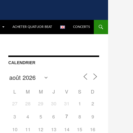
T
ACHETER QUATUOR BEAT
CONCERTS
CALENDRIER
L
M
M
J
V
S
D
27
28
29
30
31
1
2
7
3
4
5
6
8
9
10
11
12
13
14
15
16