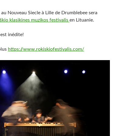
 au Nouveau Siecle à Lille de Drumblebee sera
škio klasikines muzikos festivalis
en Lituanie.
est inédite!
plus
https://www.rokiskiofestivalis.com/