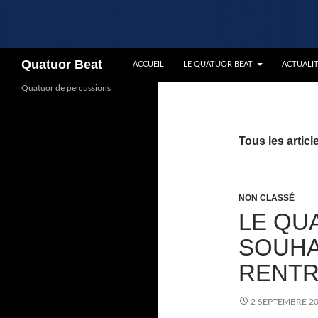
Recherche
Quatuor Beat
ACCUEIL
LE QUATUOR BEAT
ACTUALI
Quatuor de percussions
Tous les artic
NON CLASSÉ
LE QU
SOUHA
RENTR
2 SEPTEMBRE 2