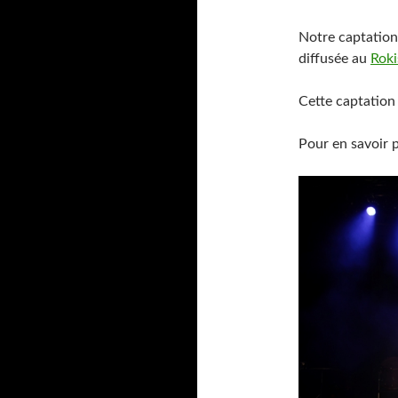
Notre captation
diffusée au
Roki
Cette captation 
Pour en savoir 