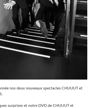
année nos deux nouveaux spectacles CHUUUT et
S.
lques surprises et notre DVD de CHUUUT et