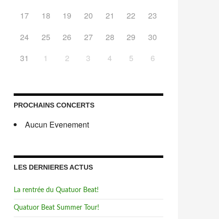
17
18
19
20
21
22
23
24
25
26
27
28
29
30
31
1
2
3
4
5
6
PROCHAINS CONCERTS
Aucun Evenement
LES DERNIERES ACTUS
La rentrée du Quatuor Beat!
Quatuor Beat Summer Tour!