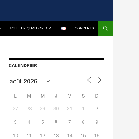
ACHETER QUATUOR BEAT
CONCERTS
CALENDRIER
L
M
M
J
V
S
D
27
28
29
30
31
1
2
6
3
4
5
7
8
9
10
11
12
13
14
15
16