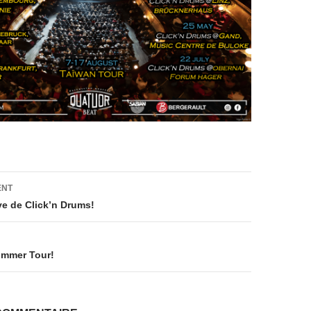
on
ENT
ive de Click’n Drums!
ummer Tour!