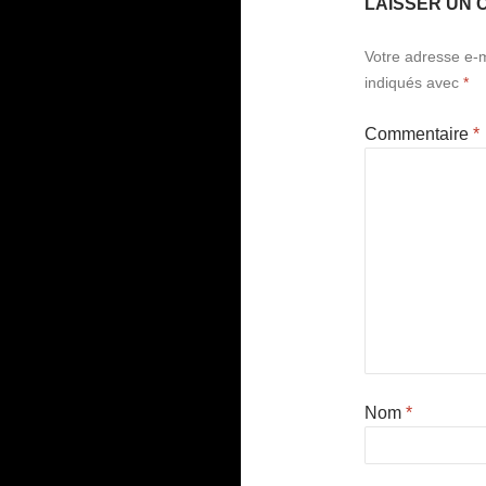
LAISSER UN 
Votre adresse e-m
indiqués avec
*
Commentaire
*
Nom
*