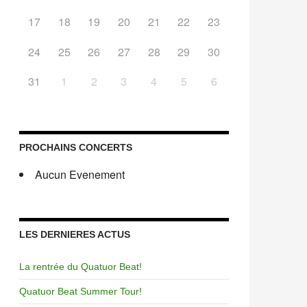
17
18
19
20
21
22
23
24
25
26
27
28
29
30
31
1
2
3
4
5
6
PROCHAINS CONCERTS
Aucun Evenement
LES DERNIERES ACTUS
La rentrée du Quatuor Beat!
Quatuor Beat Summer Tour!