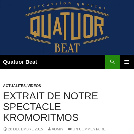
Aller
au
contenu
Recherche
Quatuor Beat
MENU
PRINCI
ACTUALITES
,
VIDEOS
EXTRAIT DE NOTRE
SPECTACLE
KROMORITMOS
28 DÉCEMBRE 2015
ADMIN
UN COMMENTAIRE