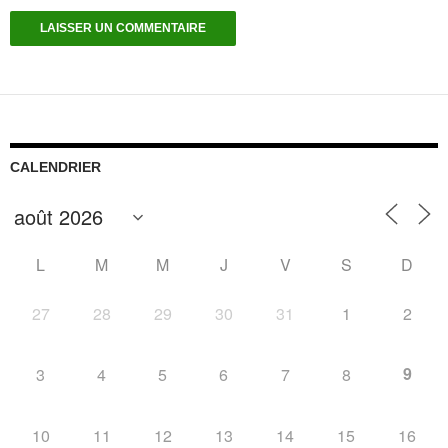
CALENDRIER
L
M
M
J
V
S
D
27
28
29
30
31
1
2
9
3
4
5
6
7
8
10
11
12
13
14
15
16