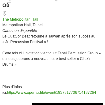
AJOUTER AU CALENDRIER
Où
Télécharger ICS
Calendrier Goog
The Metropolitan Hall
Metropolitan Hall, Taipei
Carte non disponible
Le Quatuor Beat retourne à Taiwan après son succès au
« Ju Percussion Festival » !
Cette fois ci l’invitation vient du « Tapei Percussion Group »
et nous jouerons à nouveau notre best seller « Click’n
Drums »
Plus d’infos
ici:
https://www.opentix.life/event/1937817706754187264