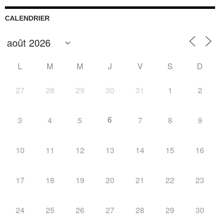
CALENDRIER
L
M
M
J
V
S
D
27
28
29
30
31
1
2
6
3
4
5
7
8
9
10
11
12
13
14
15
16
17
18
19
20
21
22
23
24
25
26
27
28
29
30