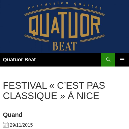
Aller
au
contenu
Recherche
Quatuor Beat
MENU
PRINCI
FESTIVAL « C’EST PAS
CLASSIQUE » À NICE
Quand
29/11/2015