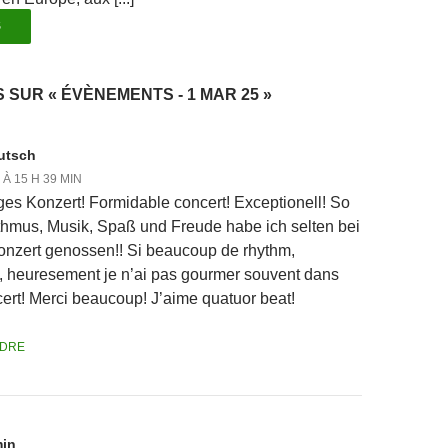
S
 SUR « ÉVÈNEMENTS - 1 MAR 25 »
eutsch
 À 15 H 39 MIN
ges Konzert! Formidable concert! Exceptionell! So
thmus, Musik, Spaß und Freude habe ich selten bei
nzert genossen!! Si beaucoup de rhythm,
 heuresement je n’ai pas gourmer souvent dans
ert! Merci beaucoup! J’aime quatuor beat!
DRE
in