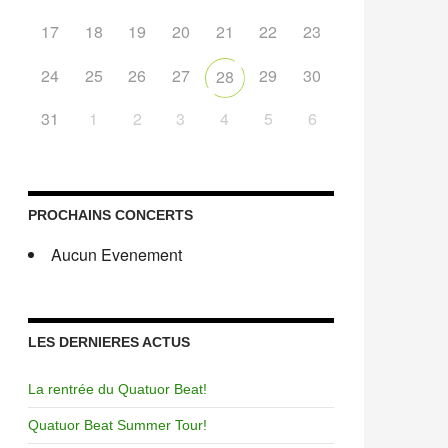
17
18
19
20
21
22
23
24
25
26
27
29
30
28
31
1
2
3
4
5
6
PROCHAINS CONCERTS
Aucun Evenement
LES DERNIERES ACTUS
La rentrée du Quatuor Beat!
Quatuor Beat Summer Tour!