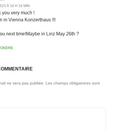
023 À 16 H 16 MIN
 you very much !
un in Vienna Konzerthaus !!!
ou next time!Maybe in Linz May 26th ?
PONDRE
COMMENTAIRE
ail ne sera pas publiée.
Les champs obligatoires sont