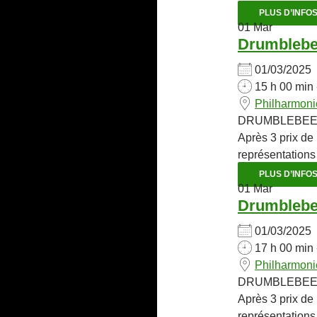
PLUS D’INFO
01
Mar
Drumbleb
01/03/202
15 h 00 min 
Philharmon
DRUMBLEBEE est
Après 3 prix de
représentations 
PLUS D’INFO
01
Mar
Drumbleb
01/03/202
17 h 00 min 
Philharmon
DRUMBLEBEE est
Après 3 prix de
représentations 