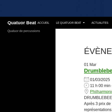
Recherche
Quatuor Beat
ACCUEIL
LE QUATUOR BEAT
ACTUALITES
Quatuor de percussions
ÉVÈNE
01
Mar
Drumbleb
01/03/202
11 h 00 min 
Philharmon
DRUMBLEBEE est
Après 3 prix de
représentations 