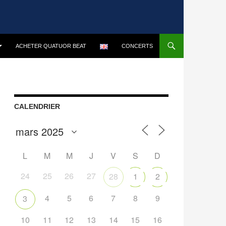
ACHETER QUATUOR BEAT
CONCERTS
CALENDRIER
L
M
M
J
V
S
D
24
25
26
27
28
1
2
4
5
6
7
8
9
3
10
11
12
13
14
15
16