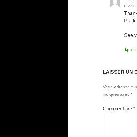
6 MAI 2
Thank
Big f
See y
RÉ
LAISSER UN 
Votre adresse e-m
indiqués avec
*
Commentaire
*