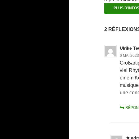
PLUS D’INFO
2 RÉFLEXIONS
Ulrike T
6 MAI 2023
Großarti
viel Rhy
einem Ko
musique,
une conc
RÉPON
adm