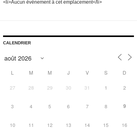
<li>Aucun évènement à cet emplacement</li>
CALENDRIER
L
M
M
J
V
S
D
27
28
29
30
31
1
2
9
3
4
5
6
7
8
10
11
12
13
14
15
16