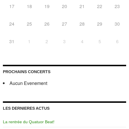
17
18
19
20
21
22
23
24
25
26
27
28
29
30
31
1
2
3
4
5
6
PROCHAINS CONCERTS
Aucun Evenement
LES DERNIERES ACTUS
La rentrée du Quatuor Beat!