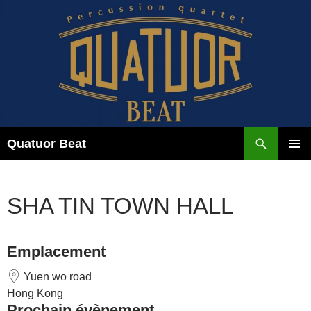
Aller
au
contenu
Recherche
Quatuor Beat
MENU
PRINCI
SHA TIN TOWN HALL
Emplacement
Yuen wo road
Hong Kong
Prochain évènement